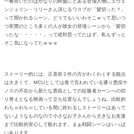
一番吹いたのはかなりの終盤にとある登場人物にエヴェ
ンジェリン・リリーさん演じるワスプが「髪切った？」
って聞かれるシーン。どうでもいいわそこｗって思いつ
つ実際のところ多くの人が彼女の登場シーンから「髪切
ったな・・・・・」って絶対思ってたはず。私もずっと
そこ気になってたｗｗｗ
ストーリー的には、正直前２作の方がわくわくする観点
は大きくて、
MCU
としては巷で言われている通り悪役サ
ノスの不在から新たな悪役としての征服者カーンへの切
り替えとなる映画って立ち位置なんでしょうね。比較的
わちゃわちゃしている間に終わるしストーリーはあって
ないようなものなので小さ
なお子
さんから
大きなお友達
まで比較的安心して観れます。まぁ戦闘シーンはいっぱ
いあります。